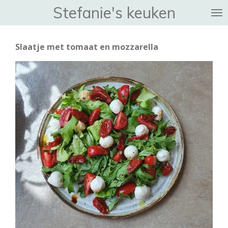
Stefanie's keuken
Ga
direct
naar
Slaatje met tomaat en mozzarella
de
hoofdinhoud