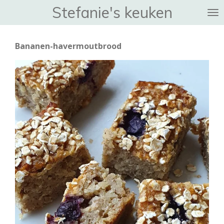
Stefanie's keuken
Ga
direct
naar
Bananen-havermoutbrood
de
hoofdinhoud