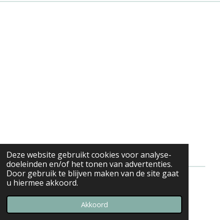
Deze website gebruikt cookies voor analyse-
doeleinden en/of het tonen van advertenties.
Door gebruik te blijven maken van de site gaat
u hiermee akkoord.
© 2021 - 2026 Stefanie's keuken
Powered by
JouwWeb
Akkoord