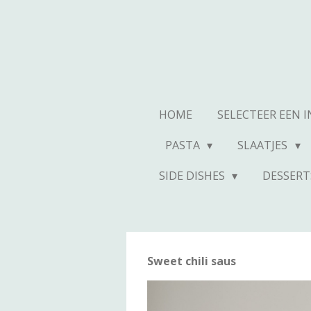
Ga
direct
naar
de
hoofdinhoud
HOME
SELECTEER EEN 
PASTA
SLAATJES
SIDE DISHES
DESSERT
Sweet chili saus