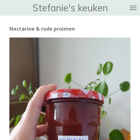
Stefanie's keuken
Ga
direct
naar
Nectarine & rode pruimen
de
hoofdinhoud