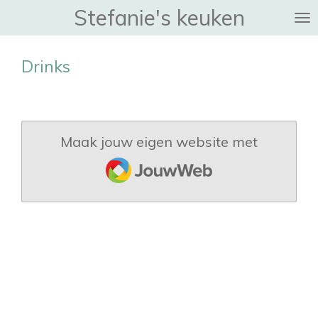
Stefanie's keuken
Ga
direct
naar
Drinks
de
hoofdinhoud
Maak jouw eigen website met
JouwWeb