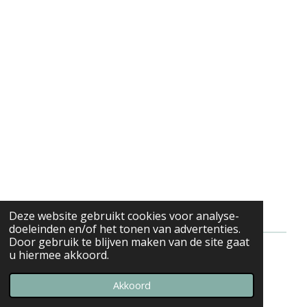
Deze website gebruikt cookies voor analyse-
doeleinden en/of het tonen van advertenties.
Door gebruik te blijven maken van de site gaat
u hiermee akkoord.
© 2021 - 2026 Stefanie's keuken
Powered by
JouwWeb
Akkoord