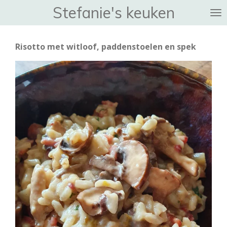
Stefanie's keuken
Ga
direct
naar
Risotto met witloof, paddenstoelen en spek
de
hoofdinhoud