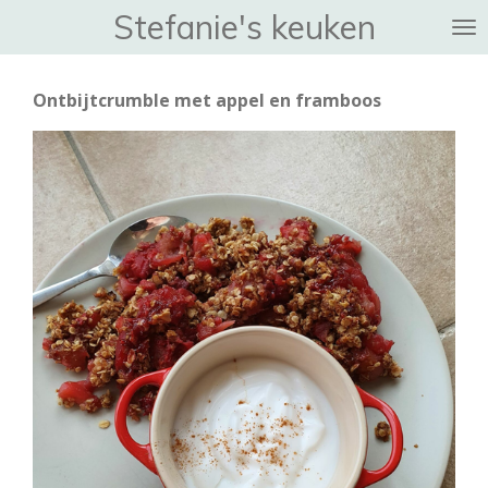
Stefanie's keuken
Ga
direct
naar
Ontbijtcrumble met appel en framboos
de
hoofdinhoud