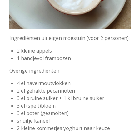
Ingrediënten uit eigen moestuin (voor 2 personen):
2 kleine appels
1 handjevol frambozen
Overige ingrediënten
4 el havermoutvlokken
2 el gehakte pecannoten
3 el bruine suiker + 1 kl bruine suiker
3 el (spelt)bloem
3 el boter (gesmolten)
snuifje kaneel
2 kleine kommetjes yoghurt naar keuze