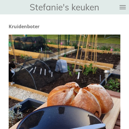
Stefanie's keuken
Ga
direct
naar
Kruidenboter
de
hoofdinhoud