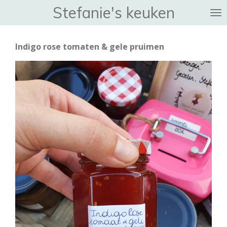
Stefanie's keuken
Ga
direct
naar
Indigo rose tomaten & gele pruimen
de
hoofdinhoud