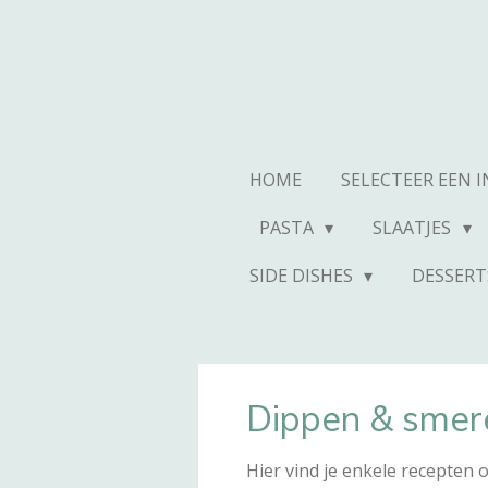
Ga
direct
naar
de
hoofdinhoud
HOME
SELECTEER EEN 
PASTA
SLAATJES
SIDE DISHES
DESSERT
Dippen & smer
Hier vind je enkele recepten 