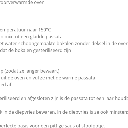
C voorverwarmde oven
 temperatuur naar 150°C
en mix tot een gladde passata
et water schoongemaakte bokalen zonder deksel in de oven 
dat de bokalen gesteriliseerd zijn
p (zodat ze langer bewaart)
n uit de oven en vul ze met de warme passata
oed af
iliseerd en afgesloten zijn is de passata tot een jaar hou
k in de diepvries bewaren. In de diepvries is ze ook minste
erfecte basis voor een pittige saus of stoofpotje.