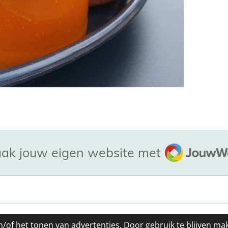
JouwWeb
ak jouw eigen website met
/of het tonen van advertenties. Door gebruik te blijven ma