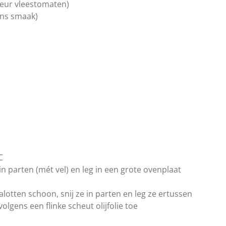
rkeur vleestomaten)
gens smaak)
n
°C
in parten (mét vel) en leg in een grote ovenplaat
lotten schoon, snij ze in parten en leg ze ertussen
rvolgens een
flinke scheut olijfolie toe