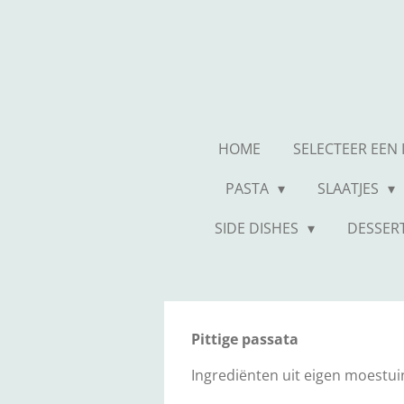
Ga
direct
naar
de
hoofdinhoud
HOME
SELECTEER EEN
PASTA
SLAATJES
SIDE DISHES
DESSER
Pittige passata
Ingrediënten uit eigen moestuin