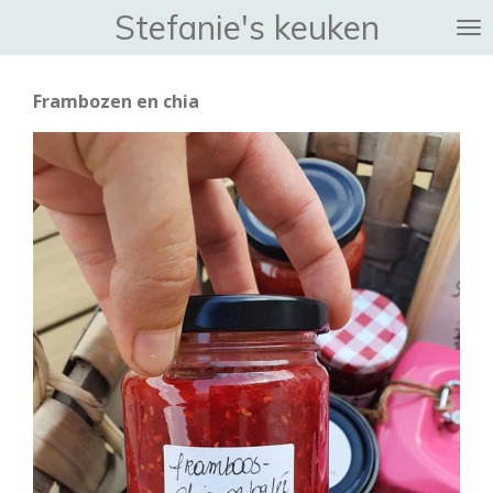
Stefanie's keuken
Ga
direct
naar
Frambozen en chia
de
hoofdinhoud