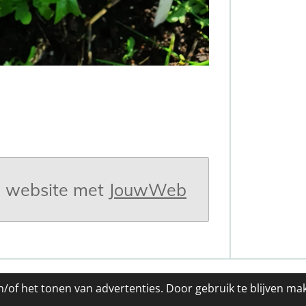
 website met
JouwWeb
/of het tonen van advertenties. Door gebruik te blijven ma