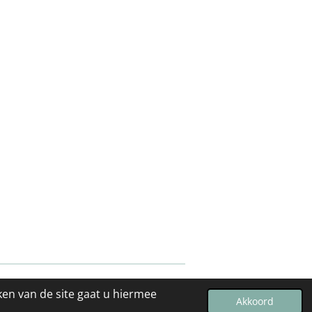
ken van de site gaat u hiermee
Powered by
JouwWeb
Akkoord