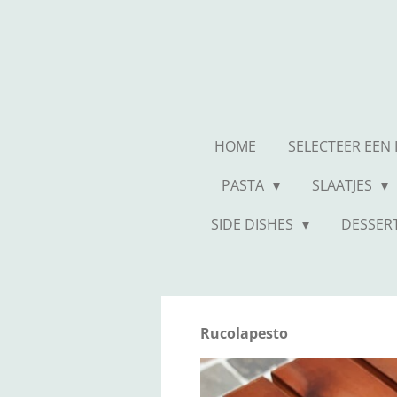
Ga
direct
naar
de
hoofdinhoud
HOME
SELECTEER EEN
PASTA
SLAATJES
SIDE DISHES
DESSER
Rucolapesto