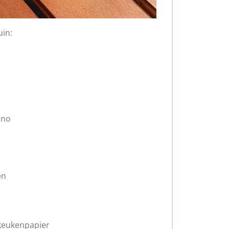
uin:
ano
en
 keukenpapier