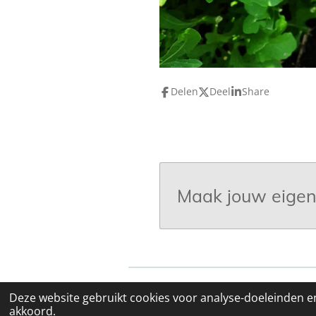
Delen
Deel
Share
Maak jouw eigen
© 2021 - 2026 Stefanie's keuken
Deze website gebruikt cookies voor analyse-doeleinden en
akkoord.