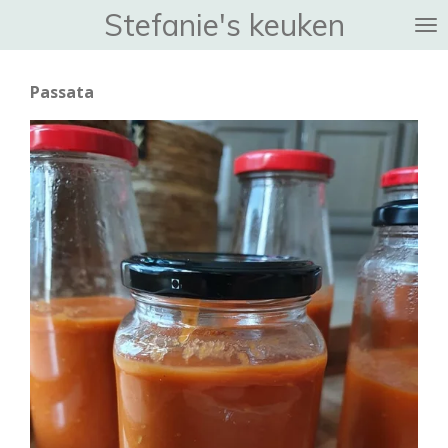
Stefanie's keuken
Ga
direct
naar
Passata
de
hoofdinhoud