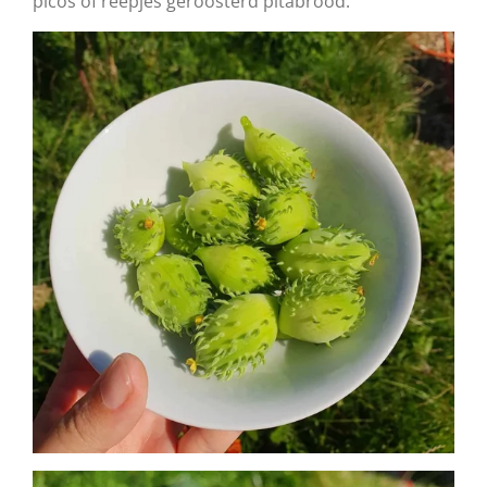
picos of reepjes geroosterd pitabrood.