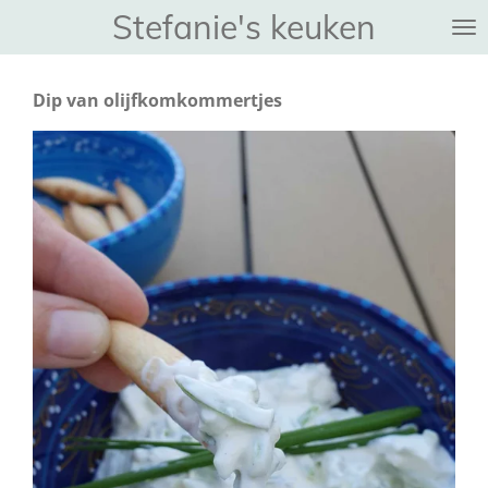
Stefanie's keuken
Ga
direct
naar
Dip van olijfkomkommertjes
de
hoofdinhoud